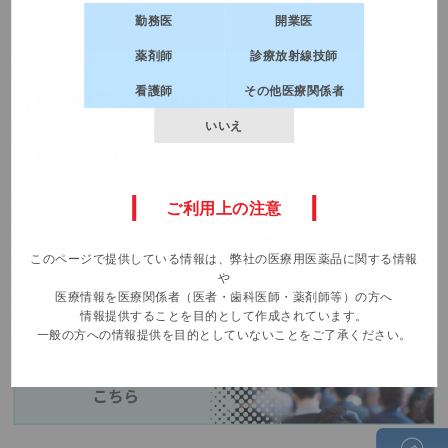
だけるコンテンツです。
名前
勤務医
開業医
薬剤師
診療放射線技師
2023.9.10
ログインページへ
所属先施設名
看護師
その他医療関係者
【開催終了】第22回アジア・オセアニア周産
期学会学術集会ランチョンセミナー
いいえ
新規会員登録
（FAOPS2023）
所属先都道府県
（m3.comでログイン中の方はログアウトします）
【座長】
ご利用上の注意
竹田 純 先生
職種
順天堂大学医学部附属順天堂医院 准教授
このページで提供している情報は、弊社の医療用医薬品に関する情報
【演者】
や
熊谷 麻子 先生
医療情報を医療関係者（医者・歯科医師・薬剤師等）の方へ
電話番号
順天堂大学医学部附属静岡病院 助教
情報提供することを目的として作成されています。
一般の方への情報提供を目的としていないことをご了承ください。
面談内容
製品名