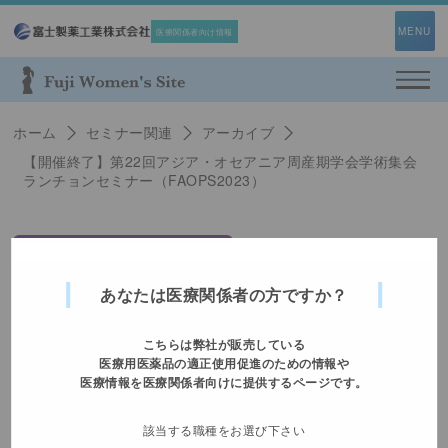
MENU
医療関係者向け情報
利用規約
Web面談予約フォーム
プライバシーポリシー
ホーム
セミナー関連
アーカイブ
即時対応ができない場合がございますので、
【開催終了】第22回アジア・オセアニア周産期学会学術集会
お問い合わせ
ランチョンセミナー（FAOPS2023）
緊急時は担当者へご連絡ください。
情報提供範囲は、承認された
「効能又は効果」「用法及び用量」の範囲内に
限定されます。
あなたは医療関係者の方ですか？
基本情報
こちらは弊社が販売している
医療用医薬品の適正使用促進のための情報や
医療情報を医療関係者向けに提供するページです。
メールアドレス
Fuji Women's Site会員の方のみご利用いた
該当する職種をお選び下さい