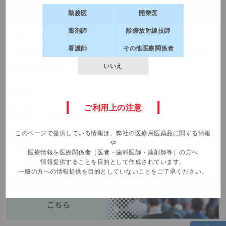
だけるコンテンツです。
名前
勤務医
開業医
薬剤師
診療放射線技師
2026.6.22
ログインページへ
所属先施設名
看護師
その他医療関係者
【開催終了】第44回日本受精着床学会総会・
学術講演会ランチョンセミナー5
いいえ
新規会員登録
所属先都道府県
【座長】
石塚 文平 先生
（m3.comでログイン中の方はログアウトします）
ご利用上の注意
ローズレディースクリニック 院長・理事長
職種
聖マリアンナ医科大学 名誉教授
このページで提供している情報は、弊社の医療用医薬品に関する情報
【演者】
や
小塙 理人 先生
電話番号
医療情報を医療関係者（医者・歯科医師・薬剤師等）の方へ
医療法人小塙医院 理事長
情報提供することを目的として作成されています。
一般の方への情報提供を目的としていないことをご了承ください。
面談内容
製品名