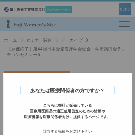
MENU
医療関係者向け情報
利用規約
Web面談予約フォーム
プライバシーポリシー
ホーム
セミナー関連
アーカイブ
即時対応ができない場合がございますので、
【開催終了】第44回日本受精着床学会総会・学術講演会ラン
お問い合わせ
チョンセミナー5
緊急時は担当者へご連絡ください。
情報提供範囲は、承認された
「効能又は効果」「用法及び用量」の範囲内に
限定されます。
あなたは医療関係者の方ですか？
基本情報
こちらは弊社が販売している
医療用医薬品の適正使用促進のための情報や
医療情報を医療関係者向けに提供するページです。
メールアドレス
Fuji Women's Site会員の方のみご利用いた
該当する職種をお選び下さい