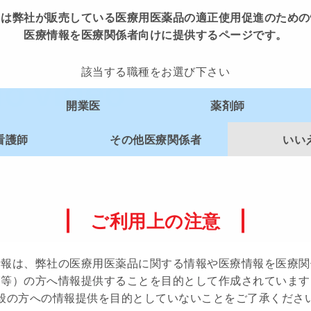
先施設名
らは弊社が販売している
医療用医薬品の適正使用促進のための
医療情報を医療関係者向けに提供するページです。
先都道府県
該当する職種をお選び下さい
i Women's Site会員の方のみご利用いただけるコンテン
開業医
薬剤師
ログインページへ
新規会員登録
看護師
その他医療関係者
いい
番号
（m3.comでログイン中の方はログアウトします）
ご利用上の注意
談内容
名
情報は、弊社の医療用医薬品に関する情報や
医療情報を医療関
2026.
師等）の方へ
情報提供することを目的として作成されています
学術集会 スポンサードセミナー1
般の方への情報提供を目的としていないことをご了承くださ
する面談のテーマ・目的