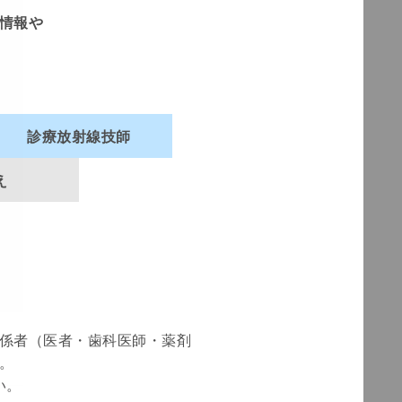
情報や
ツです。
診療放射線技師
え
係者（医者・歯科医師・薬剤
6.18
。
い。