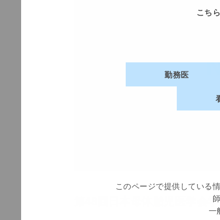
所属
こち
所属
Fuj
勤務医
職種
電話
面
製品
このページで提供している
第48回日本母体胎児医学会
一
希望