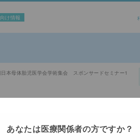
向け情報
Web面談予約フォーム
ができない場合がございますので、
緊急時は担当者へご連絡
は、承認された
「効能又は効果」「用法及び用量」の範囲内に
回日本母体胎児医学会学術集会 スポンサードセミナー1
本情報
ルアドレス
あなたは医療関係者の方ですか？