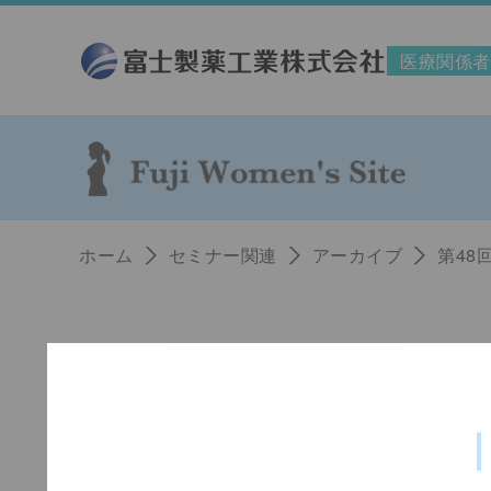
医療関係者
即時対応
情報提供範囲
ホーム
セミナー関連
アーカイブ
第48
基
メー
名前