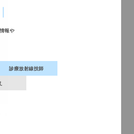
情報や
ツです。
診療放射線技師
え
2.18