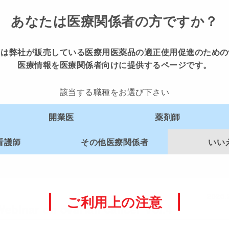
先施設名
あなたは医療関係者の方ですか？
先都道府県
らは弊社が販売している
医療用医薬品の適正使用促進のための
医療情報を医療関係者向けに提供するページです。
該当する職種をお選び下さい
i Women's Site会員の方のみご利用いただけるコンテン
開業医
薬剤師
番号
ログインページへ
新規会員登録
看護師
その他医療関係者
いい
談内容
（m3.comでログイン中の方はログアウトします）
名
2025.
ご利用上の注意
nar on ovarian cancer Vol.4