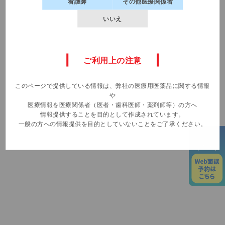
看護師
その他医療関係者
名前
いいえ
新規会員登録
所属先施設名
（m3.comでログイン中の方はログアウトします）
ご利用上の注意
所属先都道府県
このページで提供している情報は、弊社の医療用医薬品に関する情報
や
医療情報を医療関係者（医者・歯科医師・薬剤師等）の方へ
職種
情報提供することを目的として作成されています。
一般の方への情報提供を目的としていないことをご了承ください。
電話番号
新規会員登録いただくと、
ご関心のある領域のセミナー情
報や
動画コンテンツの更新を
定期的にメールでお知せしま
す
面談内容
会員登録はこちら
製品名