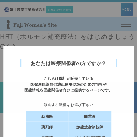
MENU
医療関係者向け情報
利用規約
Web面談予約フォーム
HRT（ホルモン補充療法）をはじめましょう
プライバシーポリシー
Q＆A
即時対応ができない場合がございますので、
お問い合わせ
緊急時は担当者へご連絡ください。
あなたは医療関係者の方ですか？
情報提供範囲は、承認された
「効能又は効果」「用法及び用量」の範囲内に
こちらは弊社が販売している
限定されます。
医療用医薬品の適正使用促進のための情報や
医療情報を医療関係者向けに提供するページです。
© Copyright 1999-2026 Fuji Pharma Co., Ltd. All rights reserved.
基本情報
Fuji Women's Site会員の方のみご利用いた
該当する職種をお選び下さい
だけるコンテンツです。
勤務医
開業医
メールアドレス
薬剤師
診療放射線技師
ログインページへ