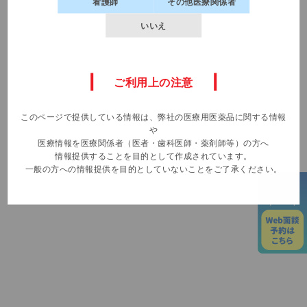
看護師
その他医療関係者
名前
いいえ
新規会員登録
所属先施設名
（m3.comでログイン中の方はログアウトします）
ご利用上の注意
所属先都道府県
このページで提供している情報は、弊社の医療用医薬品に関する情報
や
医療情報を医療関係者（医者・歯科医師・薬剤師等）の方へ
職種
情報提供することを目的として作成されています。
一般の方への情報提供を目的としていないことをご了承ください。
電話番号
新規会員登録いただくと、
ご関心のある領域のセミナー情
報や
動画コンテンツの更新を
定期的にメールでお知せしま
す
面談内容
会員登録はこちら
製品名